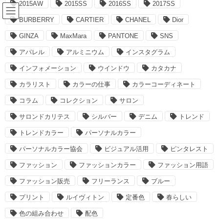
2015AW
2015SS
2016SS
2017SS
コ
ナ
ン
ビ
BURBERRY
CARTIER
CHANEL
Dior
テ
ゲ
ン
ー
GINZA
MaxMara
PANTONE
SNS
コラム：バックナンバー
ツ
シ
アパレル
アルミニウム
インスタグラム
へ
ョ
ス
ン
インフォメーション
ウインドウ
カタカナ
HOME
コラム：バックナンバー
シルバー
キ
に
カラリスト
カラーの仕事
カラーコーディネート
ッ
移
プ
動
シルバー
コラム
コレクション
サロン
サロンドカリテス
シルバー
デニム
トレンド
2015-01-23
トレンドカラー
パーソナルカラー
Column
パーソナルカラー協会
ビジュアル活用
ピンタレスト
2015SS 気になるトレンドカラー
ファッション
ファッションカラー
ファッション用語
は？04
ファッション販売
フリーランス
ブルー
「シルバー」？「アルミニウム」？ コラム「2015SS 気になるト
プリント
ルイヴィトン
定番色
春らしい
レンドカラーは？」バックナンバーはこちら↓ 2015SS 気になるト
レンドカラー01 2015SS 気になるトレンドカラー02：PANTONE
色の組み合わせ
配色