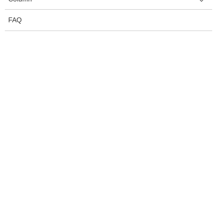
FAQ
カテゴリー
Color Palettes
Column
Trend Color
アーカイブ
2017年2月
2017年1月
2016年6月