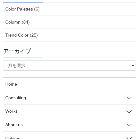
Color Palettes (6)
Fashion×Color
Column (84)
Beauty×Color
Trend Color (25)
Interior×Color
アーカイブ
Design×Color
ア
コラム
ー
カ
About us
イ
Home
ブ
よくある質問
Consulting
お問い合わせ
Works
サイトマップ
About us
Column