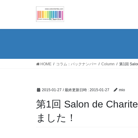
コ
ナ
ン
ビ
テ
ゲ
ン
ー
ツ
シ
へ
ョ
ス
ン
キ
に
ッ
移
HOME
コラム：バックナンバー
Column
第1回 Sal
プ
動
2015-01-27
/ 最終更新日時 :
2015-01-27
mio
第1回 Salon de Ch
ました！