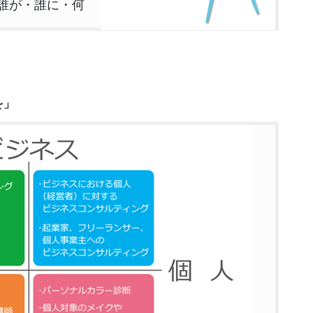
誰が・誰に・何
を」