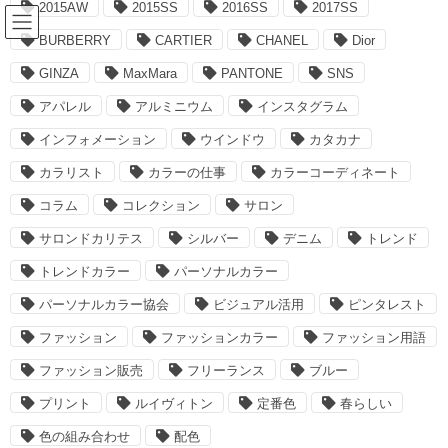
2015AW
2015SS
2016SS
2017SS
コ
ナ
ン
ビ
BURBERRY
CARTIER
CHANEL
Dior
テ
ゲ
ン
ー
GINZA
MaxMara
PANTONE
SNS
コラム：バックナンバー
ツ
シ
アパレル
アルミニウム
インスタグラム
へ
ョ
ス
ン
インフォメーション
ウインドウ
カタカナ
HOME
コラム：バックナンバー
カラーの仕事
キ
に
カラリスト
カラーの仕事
カラーコーディネート
ッ
移
プ
動
カラーの仕事
コラム
コレクション
サロン
サロンドカリテス
シルバー
デニム
トレンド
2015-08-11
トレンドカラー
パーソナルカラー
Column
パーソナルカラー協会
ビジュアル活用
ピンタレスト
野坂瑛子 特別講演「企業は色に何
ファッション
ファッションカラー
ファッション用語
を求めているのか」
ファッション販売
フリーランス
ブルー
8月22日（土）に、パーソナルカラーの草分け的存在である野坂瑛
プリント
ルイヴィトン
定番色
春らしい
子先生の特別講演会が開催されます。
色の組み合わせ
配色