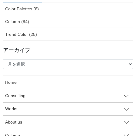
2015-01-25
Color Palettes (6)
Column
2月23日：Salon de Charites @ 銀
Column (84)
座 Vol.02 開催します。
Trend Color (25)
「満員御礼」このセミナーは受付を締め切りました。 お申し込み
ありがとうございました。 2月23日（月）：第2回となるSalon de
アーカイブ
Charites を開催します。 カラリストの方はもちろんカラーを仕事
で扱う方やフリー […]
ア
ー
カ
2015-01-15
イ
Column
Home
ブ
残席2名！：1月26日開催「Salon
Consulting
de Charites」
1月26日開催の「Salon de Charites@銀座」残席2名となりまし
Works
た。 月曜日の14：00〜ですが、ご興味のある方はぜひお越しくだ
さい。 カラーを愛する方、カラーを仕事にする方同士のステキな
About us
出会いと交流の場に […]
Column