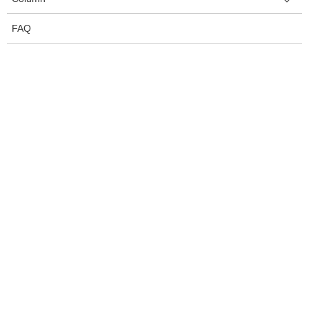
FAQ
Home
Consulting
Works
カラーセミナー＆カラーレッスン
カリテスが考えるパーソナルカラー