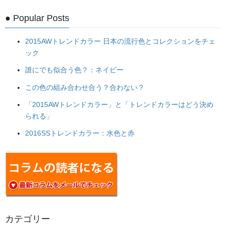
2015-05-27
● Popular Posts
Column
「書く」仕事
2015AWトレンドカラー 日本の流行色とコレクションをチェ
ライティング、「書く」仕事をしたいという相談をよく受けます
ック
が、すでにカラリストや起業家として仕事をしている方で、自分
誰にでも似合う色？：ネイビー
の仕事の分野のことを書きたいのであれば、もう少し具体的にど
んな媒体で何を書きたいのかを明確 […]
この色の組み合わせ合う？合わない？
「2015AWトレンドカラー」と「トレンドカラーはどう決め
2015-03-25
られる」
Column
2016SSトレンドカラー：水色と赤
ファッションアドバイザー・新入
社員向けカラー研修
先日、アパレル・ファッション関連の人材紹介、人材派遣会社
「ファインズ東京」に、この春にファッションアドバイザーとし
て入社する新入社員の方に向けてカラー＆パーソナルカラーの講
習をさせていただきました。 全国から選りすぐられ […]
カテゴリー