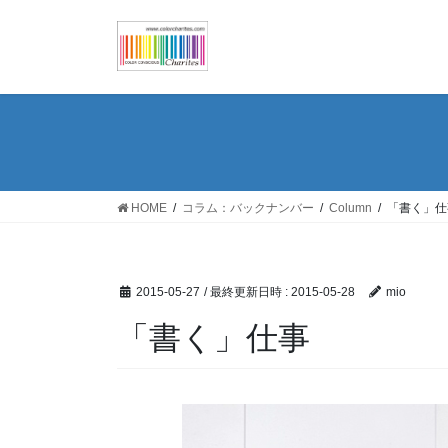
コ
ナ
ン
ビ
テ
ゲ
ン
ー
ツ
シ
へ
ョ
ス
ン
キ
に
ッ
移
HOME
コラム：バックナンバー
Column
「書く」仕
プ
動
2015-05-27
/ 最終更新日時 :
2015-05-28
mio
「書く」仕事